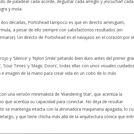
tando de paladear cada acorde, degustar cada arreglo y ¡escuchar! cada
ngra y mola.
 dos décadas, Portishead tampoco es que en directo arriesguen,
rmula, a pesar de ello siempre con satisfactorios resultados (en
rmarse). Un directo de Portishead es el navajazo en el corazón por e
jo y ‘Silence’ y ‘Nylon Smile’ petando bien duro antes del primer gra
 ‘Sour Times’ y ‘Magic Doors’, todas ellas con unos visuales cuidado
 e imagen de la mano para crear vida en un coito de lo más
on una versión minimalista de ‘Wandering Star’, que acentúa la
o que acentúa su capacidad para conectar. No deja de resultar
tir se mantenga intacta con la atronadora maquinaria apagada, lo cu
etargo, y que tiene chicha más allá de la arquitectura sónica que ent