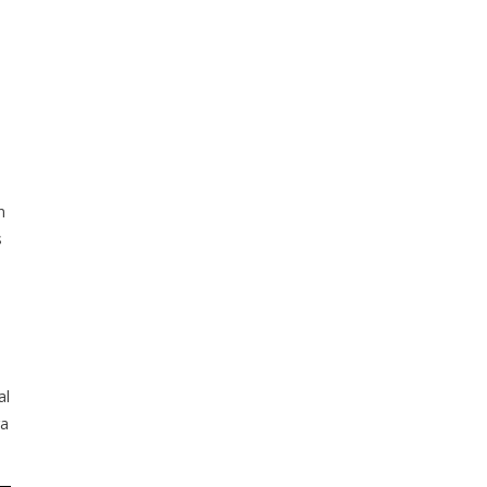
l
n
s
al
ra