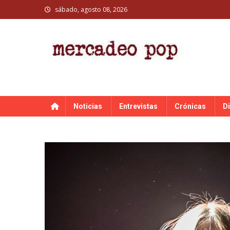
Skip
sábado, agosto 08, 2026
to
content
MERCADEO POP
Mercadeo Pop es todo información musical
Noticias
Entrevistas
Crónicas
D