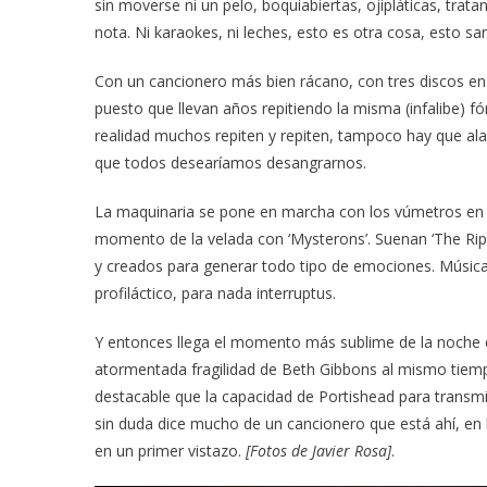
sin moverse ni un pelo, boquiabiertas, ojipláticas, tra
nota. Ni karaokes, ni leches, esto es otra cosa, esto sa
Con un cancionero más bien rácano, con tres discos en
puesto que llevan años repitiendo la misma (infalibe) fó
realidad muchos repiten y repiten, tampoco hay que ala
que todos desearíamos desangrarnos.
La maquinaria se pone en marcha con los vúmetros en ro
momento de la velada con ‘Mysterons’. Suenan ‘The Rip’,
y creados para generar todo tipo de emociones. Música
profiláctico, para nada interruptus.
Y entonces llega el momento más sublime de la noche c
atormentada fragilidad de Beth Gibbons al mismo tiemp
destacable que la capacidad de Portishead para transmi
sin duda dice mucho de un cancionero que está ahí, en l
en un primer vistazo.
[Fotos de Javier Rosa]
.