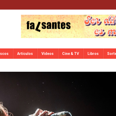
iscos
Artículos
Vídeos
Cine & TV
Libros
Sort