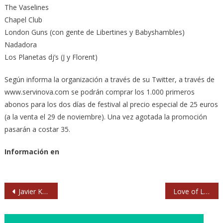
The Vaselines
Chapel Club
London Guns (con gente de Libertines y Babyshambles)
Nadadora
Los Planetas dj’s (J y Florent)
Según informa la organización a través de su Twitter, a través de
www.servinova.com se podrán comprar los 1.000 primeros
abonos para los dos días de festival al precio especial de 25 euros
(a la venta el 29 de noviembre). Una vez agotada la promoción
pasarán a costar 35.
Información en
Navegación
Javier Krahe: «Yo si fuera Leonard Cohen me retiraba»
Love of Lesbian agotan otra vez entradas para la Joy
de
entradas