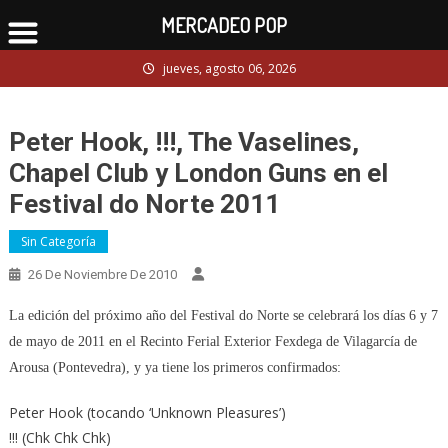
MERCADEO POP
Skip
jueves, agosto 06, 2026
to
content
Peter Hook, !!!, The Vaselines,
Chapel Club y London Guns en el
Festival do Norte 2011
Sin Categoría
26 De Noviembre De 2010
La edición del próximo año del Festival do Norte se celebrará los días 6 y 7
de mayo de 2011 en el Recinto Ferial Exterior Fexdega de Vilagarcía de
Arousa (Pontevedra), y ya tiene los primeros confirmados:
Peter Hook (tocando ‘Unknown Pleasures’)
!!! (Chk Chk Chk)