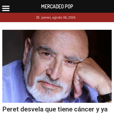
MERCADEO POP
Skip
jueves, agosto 06, 2026
to
content
Peret desvela que tiene cáncer y ya