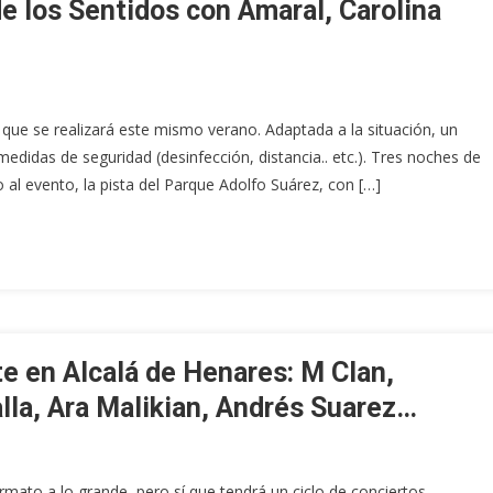
de los Sentidos con Amaral, Carolina
l que se realizará este mismo verano. Adaptada a la situación, un
didas de seguridad (desinfección, distancia.. etc.). Tres noches de
al evento, la pista del Parque Adolfo Suárez, con […]
te en Alcalá de Henares: M Clan,
la, Ara Malikian, Andrés Suarez…
ormato a lo grande, pero sí que tendrá un ciclo de conciertos