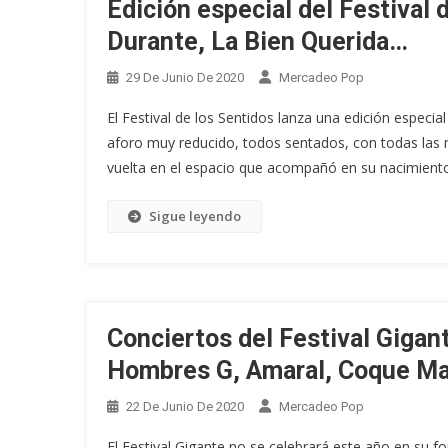
Edición especial del Festival 
Durante, La Bien Querida…
29 De Junio De 2020
Mercadeo Pop
El Festival de los Sentidos lanza una edición especia
aforo muy reducido, todos sentados, con todas las me
vuelta en el espacio que acompañó en su nacimiento 
Sigue leyendo
Conciertos del Festival Gigan
Hombres G, Amaral, Coque Mal
22 De Junio De 2020
Mercadeo Pop
El Festival Gigante no se celebrará este año en su f