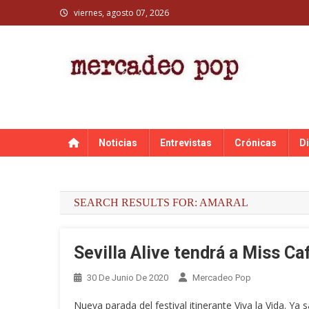
Skip
viernes, agosto 07, 2026
to
content
MERCADEO POP
Mercadeo Pop es todo información musical
Noticias
Entrevistas
Crónicas
D
SEARCH RESULTS FOR:
AMARAL
Sevilla Alive tendrá a Miss Ca
30 De Junio De 2020
Mercadeo Pop
Nueva parada del festival itinerante Viva la Vida. Ya 