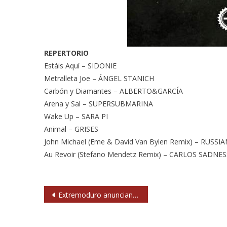
REPERTORIO
Estáis Aquí – SIDONIE
Metralleta Joe – ÁNGEL STANICH
Carbón y Diamantes – ALBERTO&GARCÍA
Arena y Sal – SUPERSUBMARINA
Wake Up – SARA PI
Animal – GRISES
John Michael (Eme & David Van Bylen Remix) – RUSSI
Au Revoir (Stefano Mendetz Remix) – CARLOS SADNES
Navegación
Extremoduro anuncian concierto en Gijón el 24 de octubre
de
entradas