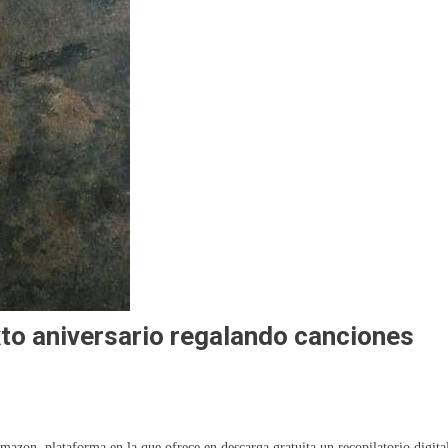
to aniversario regalando canciones
mazon, plataforma en la que ofrece en descarga gratuita un recopilatorio digita