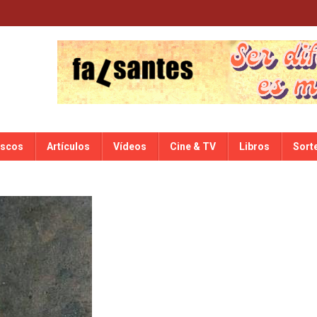
iscos
Artículos
Vídeos
Cine & TV
Libros
Sort