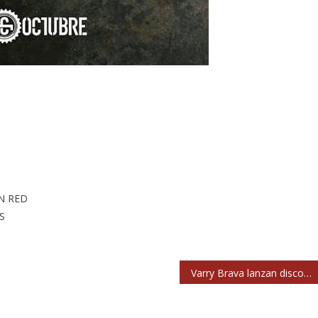
AN RED
S
Varry Brava lanzan disco, estrenan vídeo y anuncian conciertos