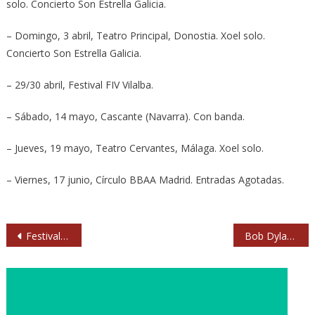
solo. Concierto Son Estrella Galicia.
– Domingo, 3 abril, Teatro Principal, Donostia. Xoel solo.
Concierto Son Estrella Galicia.
– 29/30 abril, Festival FIV Vilalba.
– Sábado, 14 mayo, Cascante (Navarra). Con banda.
– Jueves, 19 mayo, Teatro Cervantes, Málaga. Xoel solo.
– Viernes, 17 junio, Círculo BBAA Madrid. Entradas Agotadas.
Navegación
Festival Abejarock 2016: Boikot, Narco, Porretas, Desakato y Capitán Freeman
Bob Dylan publicará nuevo disco en primavera: ‘Fallen angels’
de
entradas