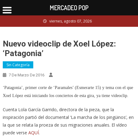
MERCADEO POP
Skip
viernes, agosto 07, 2026
to
content
Nuevo videoclip de Xoel López:
‘Patagonia’
Sin Categoría
7 De Marzo De 2016
‘Patagonia’, primer corte de ‘Paramales’ (Esmerarte 15) y tema con el que
Xoel López está iniciando los conciertos de esta gira, ya tiene videoclip.
Cuenta Lola García Garrido, directora de la pieza, que la
inspiración partió del documental ‘La marcha de los pingüinos’, en
la que se relata la proeza de sus migraciones anuales. El vídeo
puede verse
AQUÍ
.