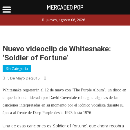
MERCADEO POP
Skip
jueves, agosto 06, 2026
to
content
Nuevo videoclip de Whitesnake:
‘Soldier of Fortune’
Sin Categoría
5 De Mayo De 2015
Whitesnake regresarán el 12 de mayo con ‘The Purple Album’, un disco en
el que la banda liderada por David Coverdale reimagina algunas de las
canciones interpretadas en su momento por el icónico vocalista durante su
época al frente de Deep Purple desde 1973 hasta 1976.
Una de esas canciones es ‘Soldier of fortune’, que ahora recobra