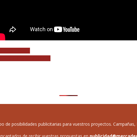
a tocar juntos»
o sin dirigirse al público
de posibilidades publicitarias para vuestros proyectos. Campañas, b
ncantados de recibir vuestras propuestas en
publicidad@mercade