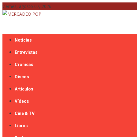
Skip
viernes, agosto 07, 2026
to
content
Mercadeo Pop es todo información musical
MERCADEO POP
Noticias
Entrevistas
Crónicas
Discos
Artículos
Vídeos
Cine & TV
Libros