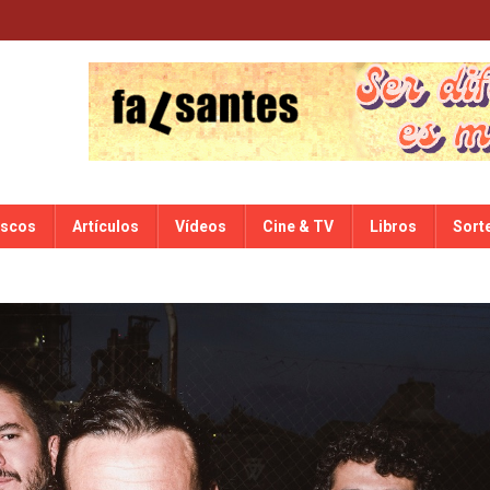
iscos
Artículos
Vídeos
Cine & TV
Libros
Sort