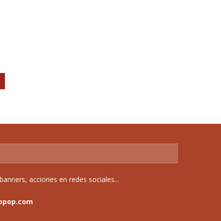
anners, acciones en redes sociales...
opop.com