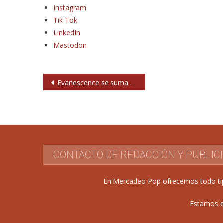
Instagram
Tik Tok
LinkedIn
Mastodon
Navegación
Evanescence se suma al Alma Festival Madrid
de
entradas
CONTACTO DE REDACCIÓN Y PUBLIC
En Mercadeo Pop ofrecemos todo tipo 
Estamos e