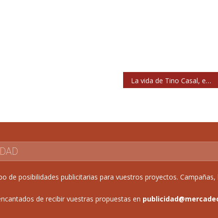
La vida de Tino Casal, en una nueva serie documental de Atresplayer
IDAD
de posibilidades publicitarias para vuestros proyectos. Campañas, b
ncantados de recibir vuestras propuestas en
publicidad@mercade