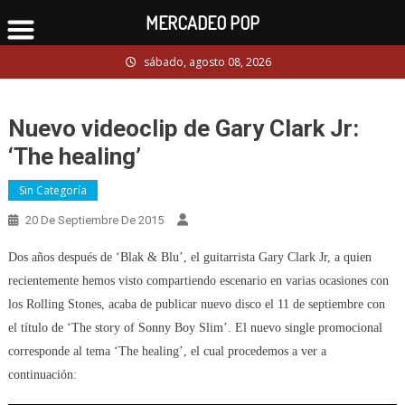
MERCADEO POP
Skip
sábado, agosto 08, 2026
to
content
Nuevo videoclip de Gary Clark Jr:
‘The healing’
Sin Categoría
20 De Septiembre De 2015
Dos años después de ‘Blak & Blu’, el guitarrista Gary Clark Jr, a quien
recientemente hemos visto compartiendo escenario en varias ocasiones con
los Rolling Stones, acaba de publicar nuevo disco el 11 de septiembre con
el título de ‘The story of Sonny Boy Slim’. El nuevo single promocional
corresponde al tema ‘The healing’, el cual procedemos a ver a
continuación: