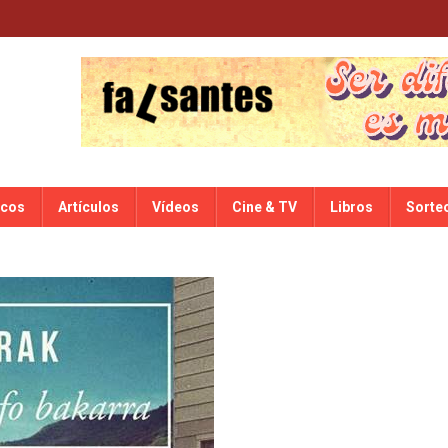
scos
Artículos
Vídeos
Cine & TV
Libros
Sorte