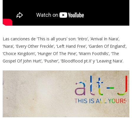
Las canciones de ‘This is all yours’ son: ‘Intro’, ‘Arrival In Nara’,
‘Nara’, ‘Every Other Freckle’, ‘Left Hand Free’, ‘Garden Of England’,
‘Choice Kingdom’, ‘Hunger Of The Pine’, ‘Warm Foothills’, ‘The
Gospel Of John Hurt’, ‘Pusher’, ‘Bloodflood pt.II’ y ‘Leaving Nara’.