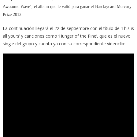
Awesome Wave’, el álbum que le valió para ganar el Barclaycard Mercury
Prize 2012.
La continuación llegará el 22 de septiembre con el título de ‘This is
all yours’ y canciones como ‘Hunger of the Pine’, que es el nuevo
single del grupo y cuenta ya con su correspondiente videoclip: