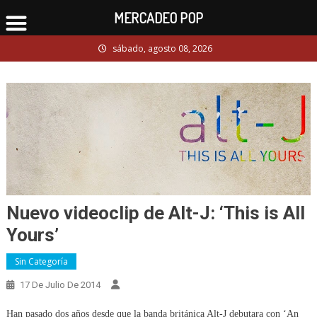
MERCADEO POP
Skip
sábado, agosto 08, 2026
to
content
Nuevo videoclip de Alt-J: ‘This is All
Yours’
Sin Categoría
17 De Julio De 2014
Han pasado dos años desde que la banda británica Alt-J debutara con ‘An