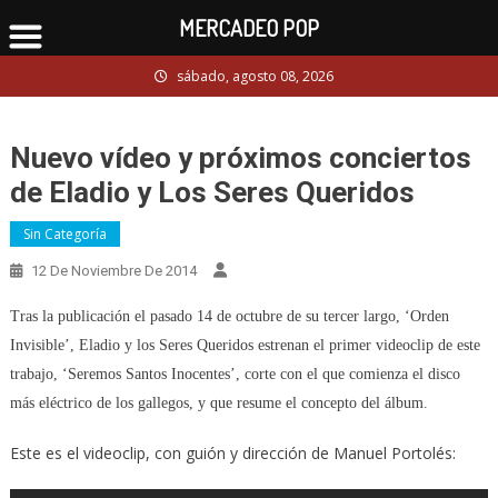
MERCADEO POP
Skip
sábado, agosto 08, 2026
to
content
Nuevo vídeo y próximos conciertos
de Eladio y Los Seres Queridos
Sin Categoría
12 De Noviembre De 2014
Tras la publicación el pasado 14 de octubre de su tercer largo, ‘Orden
Invisible’, Eladio y los Seres Queridos estrenan el primer videoclip de este
trabajo, ‘Seremos Santos Inocentes’, corte con el que comienza el disco
más eléctrico de los gallegos, y que resume el concepto del álbum.
Este es el videoclip, con guión y dirección de Manuel Portolés: