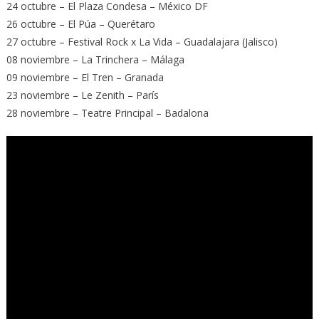
24 octubre – El Plaza Condesa – México DF
26 octubre – El Púa – Querétaro
27 octubre – Festival Rock x La Vida – Guadalajara (Jalisco)
08 noviembre – La Trinchera – Málaga
09 noviembre – El Tren – Granada
23 noviembre – Le Zenith – París
28 noviembre – Teatre Principal – Badalona