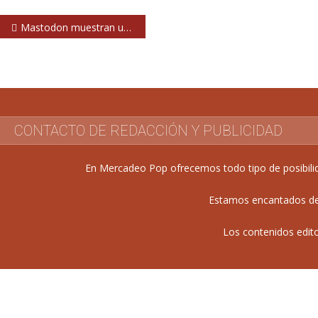
Navegación
Mastodon muestran un primer avance de su nuevo álbum
de
entradas
CONTACTO DE REDACCIÓN Y PUBLICIDAD
En Mercadeo Pop ofrecemos todo tipo de posibilida
Estamos encantados de 
Los contenidos edit