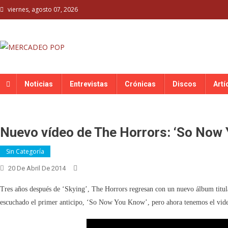
Skip
viernes, agosto 07, 2026
to
content
MERCADEO POP
Mercadeo Pop es todo información musical
Noticias
Entrevistas
Crónicas
Discos
Artí
Nuevo vídeo de The Horrors: ‘So Now
Sin Categoría
20 De Abril De 2014
Tres años después de ‘Skying’, The Horrors regresan con un nuevo álbum titu
escuchado el primer anticipo, ‘So Now You Know’, pero ahora tenemos el vide