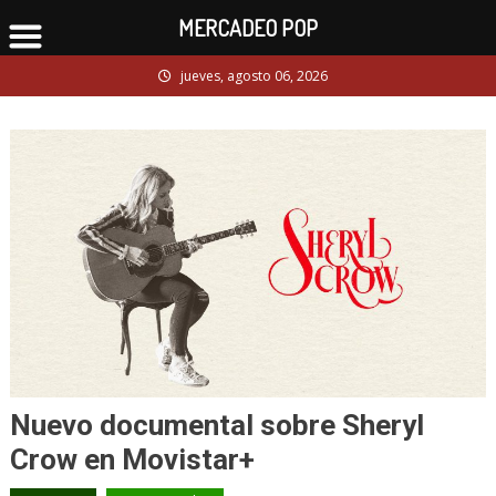
MERCADEO POP
Skip
jueves, agosto 06, 2026
to
content
Nuevo documental sobre Sheryl
Crow en Movistar+