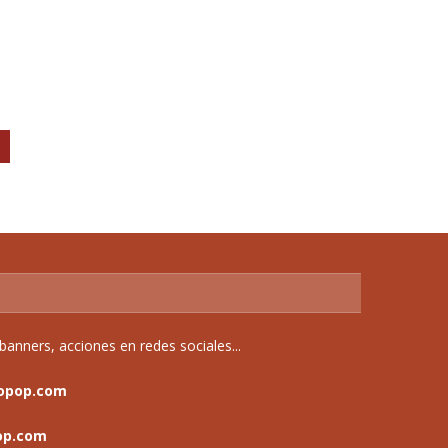
anners, acciones en redes sociales...
opop.com
op.com