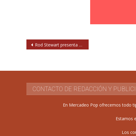
Navegación
Rod Stewart presenta el primer videoclip de su nuevo disco, a la venta en octubre
de
entradas
CONTACTO DE REDACCIÓN Y PUBLIC
En Mercadeo Pop ofrecemos todo tipo 
Estamos e
Los co