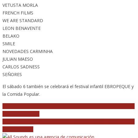
VETUSTA MORLA
FRENCH FILMS
WE ARE STANDARD
LEON BENAVENTE
BELAKO
SMILE
NOVEDADES CARMINHA
JULIAN MAESO
CARLOS SADNESS
SEÑORES
El sábado 6 también se celebrará el festival infantil EBROPEQUE y
la Comida Popular.
Navegación
The Hives: «Somos un camión de bomberos chocando contra una
casa de muñecas»
de
Macy Gray, Billy Bragg, Thurston Moore y Fm Belfast se suman al
entradas
Bime Live 2014