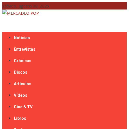
Skip
sábado, agosto 08, 2026
to
content
Mercadeo Pop es todo información musical
MERCADEO POP
Noticias
Entrevistas
Crónicas
Discos
Artículos
Vídeos
Cine & TV
Libros