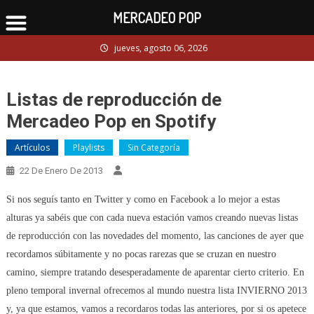
MERCADEO POP
Skip
jueves, agosto 06, 2026
to
content
Listas de reproducción de
Mercadeo Pop en Spotify
Artículos
Playlists
Sin Categoría
22 De Enero De 2013
Si nos seguís tanto en Twitter y como en Facebook a lo mejor a estas
alturas ya sabéis que con cada nueva estación vamos creando nuevas listas
de reproducción con las novedades del momento, las canciones de ayer que
recordamos súbitamente y no pocas rarezas que se cruzan en nuestro
camino, siempre tratando desesperadamente de aparentar cierto criterio. En
pleno temporal invernal ofrecemos al mundo nuestra lista INVIERNO 2013
y, ya que estamos, vamos a recordaros todas las anteriores, por si os apetece