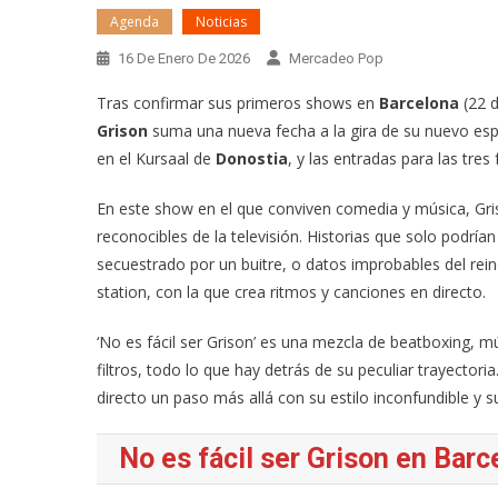
Agenda
Noticias
16 De Enero De 2026
Mercadeo Pop
Tras confirmar sus primeros shows en
Barcelona
(22 d
Grison
suma una nueva fecha a la gira de su nuevo espec
en el Kursaal de
Donostia
, y las entradas para las tres
En este show en el que conviven comedia y música, Gri
reconocibles de la televisión. Historias que solo podría
secuestrado por un buitre, o datos improbables del rei
station, con la que crea ritmos y canciones en directo.
‘No es fácil ser Grison’ es una mezcla de beatboxing, mú
filtros, todo lo que hay detrás de su peculiar trayector
directo un paso más allá con su estilo inconfundible y s
No es fácil ser Grison en Bar