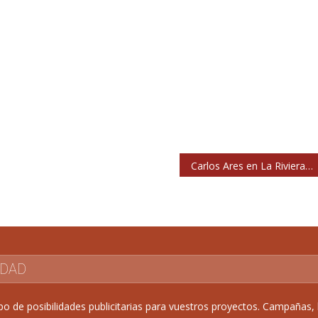
Carlos Ares en La Riviera: El hombre y la Tierra
IDAD
de posibilidades publicitarias para vuestros proyectos. Campañas, b