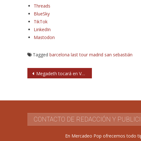
Threads
BlueSky
TikTok
LinkedIn
Mastodon
Tagged
barcelona
last tour
madrid
san sebastián
Navegación
Megadeth tocará en Valencia, A Coruña y Bilbao en su gira de despedida en mayo
de
entradas
CONTACTO DE REDACCIÓN Y PUBLIC
En Mercadeo Pop ofrecemos todo tipo 