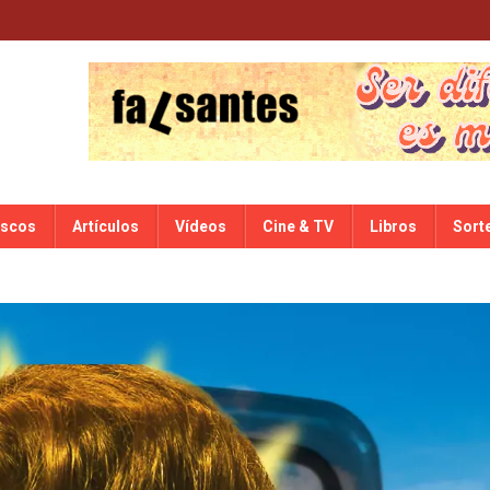
iscos
Artículos
Vídeos
Cine & TV
Libros
Sort