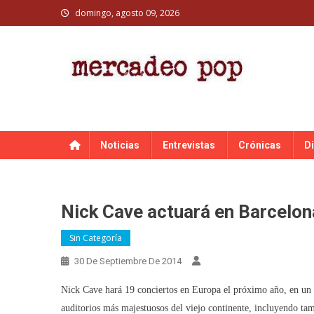
Skip
domingo, agosto 09, 2026
to
content
MERCADEO POP
Mercadeo Pop es todo información musical
Noticias
Entrevistas
Crónicas
D
Nick Cave actuará en Barcelo
Sin Categoría
30 De Septiembre De 2014
Nick Cave hará 19 conciertos en Europa el próximo año, en un es
auditorios más majestuosos del viejo continente, incluyendo t