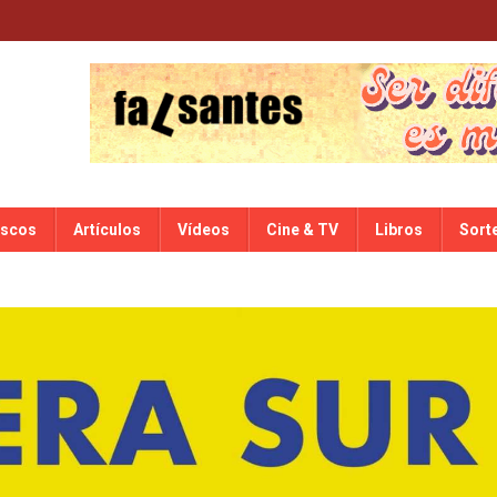
iscos
Artículos
Vídeos
Cine & TV
Libros
Sort