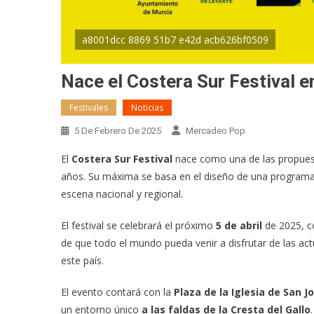
a8001dcc 8869 51b7 e42d acb626bf0509
Nace el Costera Sur Festival e
Festivales
Noticias
5 De Febrero De 2025
Mercadeo Pop
El
Costera Sur Festival
nace como una de las propues
años. Su máxima se basa en el diseño de una programa
escena nacional y regional.
El festival se celebrará el próximo
5 de abril
de 2025, 
de que todo el mundo pueda venir a disfrutar de las ac
este país.
El evento contará con la
Plaza de la Iglesia de San J
un entorno único
a las faldas de la Cresta del Gallo