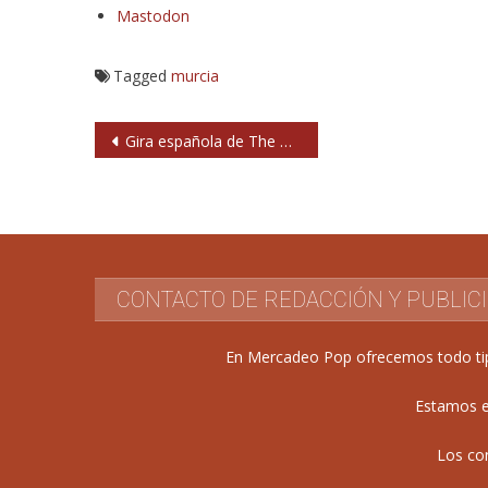
Mastodon
Tagged
murcia
Navegación
Gira española de The Darkness en octubre
de
entradas
CONTACTO DE REDACCIÓN Y PUBLIC
En Mercadeo Pop ofrecemos todo tipo 
Estamos e
Los co