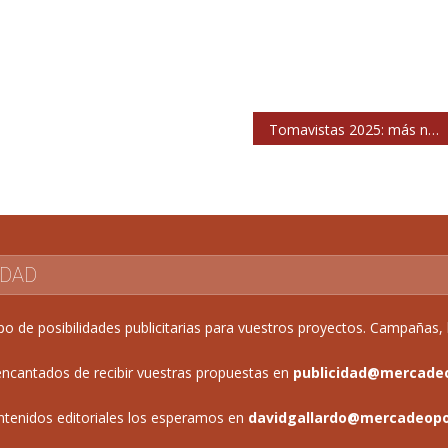
Tomavistas 2025: más nombres y cartel por días
IDAD
de posibilidades publicitarias para vuestros proyectos. Campañas, b
ncantados de recibir vuestras propuestas en
publicidad@mercade
ntenidos editoriales los esperamos en
davidgallardo@mercadeop