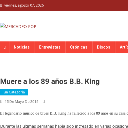
Skip
viernes, agosto 07, 2026
to
content
MERCADEO POP
Mercadeo Pop es todo información musical
Noticias
Entrevistas
Crónicas
Discos
Artí
Muere a los 89 años B.B. King
Sin Categoría
15 De Mayo De 2015
El legendario músico de blues B.B. King ha fallecido a los 89 años en su casa
Durante las últimas semanas había sido ingresado en varias ocasion