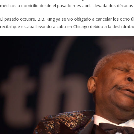
médicos a domicilio desde el pasado mes abril. Llevada dos décadas l
El pasado octubre, B.B. King ya se vio obligado a cancelar los ocho ú
recital que estaba llevando a cabo en Chicago debido a la deshidratac