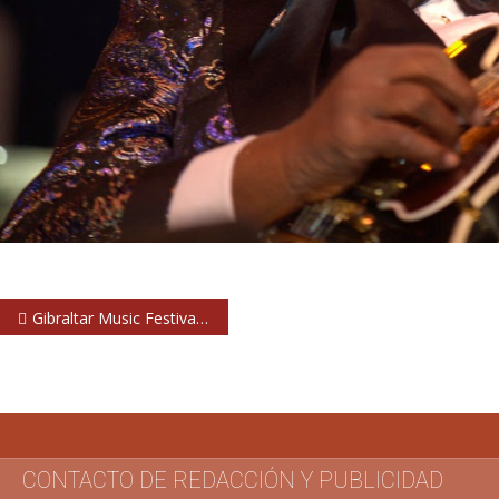
Navegación
Gibraltar Music Festival 2015: Kings of Leon, Duran Duran, Estopa, Tom Odell, The Feeling, Lawson…
de
entradas
CONTACTO DE REDACCIÓN Y PUBLICIDAD