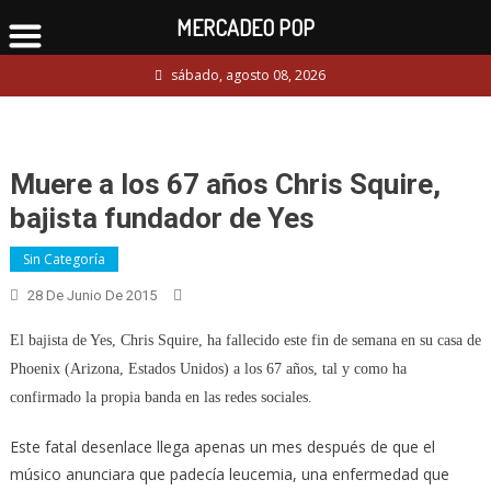
MERCADEO POP
Skip
sábado, agosto 08, 2026
to
content
Muere a los 67 años Chris Squire,
bajista fundador de Yes
Sin Categoría
28 De Junio De 2015
El bajista de Yes, Chris Squire, ha fallecido este fin de semana en su casa de
Phoenix (Arizona, Estados Unidos) a los 67 años, tal y como ha
confirmado la propia banda en las redes sociales.
Este fatal desenlace llega apenas un mes después de que el
músico anunciara que padecía leucemia, una enfermedad que