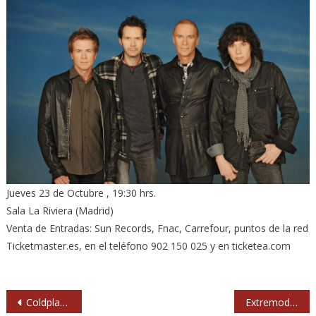
Jueves 23 de Octubre , 19:30 hrs.
Sala La Riviera (Madrid)
Venta de Entradas: Sun Records, Fnac, Carrefour, puntos de la red
Ticketmaster.es, en el teléfono 902 150 025 y en ticketea.com
Navegación
Coldplay estrenan vídeo para ‘A Sky Full of Stars’
Extremoduro (2014) Auditorio Miguel Ríos. Rivas (Madrid)