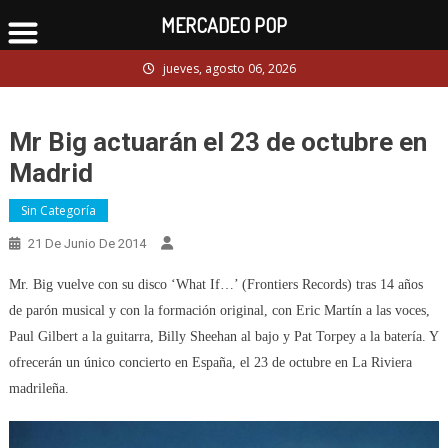
MERCADEO POP
Skip
jueves, agosto 06, 2026
to
content
Mr Big actuarán el 23 de octubre en
Madrid
Sin Categoría
21 De Junio De 2014
Mr. Big vuelve con su disco ‘What If…’ (Frontiers Records) tras 14 años
de parón musical y con la formación original, con Eric Martín a las voces,
Paul Gilbert a la guitarra, Billy Sheehan al bajo y Pat Torpey a la batería. Y
ofrecerán un único concierto en España, el 23 de octubre en La Riviera
madrileña.