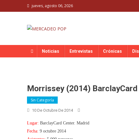
Skip
jueves, agosto 06, 2026
to
content
MERCADEO POP
Mercadeo Pop es todo información musical
Noticias
Entrevistas
Crónicas
Di
Morrissey (2014) BarclayCard
Sin Categoría
10 De Octubre De 2014
Lugar:
BarclayCard Center. Madrid
Fecha:
9 octubre 2014