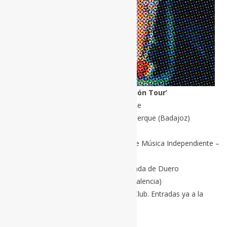
Mercromina ’20 años de Ciencia Ficción Tour’
20 de junio – Musikfreude Live – Albacete
25 de julio – Contempopranea – Alburquerque (Badajoz)
31 de julio – Nocturama – Sevilla
01 de agosto – Vértigo Estival Festival de Música Independiente –
Martos (Jaén)
14/15 Agosto – Sonorama Ribera – Aranda de Duero
12 de septiembre – Q Festival – Alzira (Valencia)
03 de octubre – Madrid – Ochoymedio Club. Entradas ya a la
venta