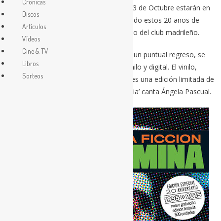
Crónicas
en distintos festivales y anuncian que el 3 de Octubre estarán en
Discos
Madrid, en el Ochoymedio Club celebrando estos 20 años de
Artículos
‘Ciencia Ficción’ a la vez que el aniversario del club madrileño.
Vídeos
Cine & TV
Veinte años después y coincidiendo con un puntual regreso, se
Libros
publica este nuevo ‘Ciencia ficción’ en vinilo y digital. El vinilo,
Sorteos
además de una exquisita presentación, es una edición limitada de
500 copias. En la Cara B, en el tema ‘Alicia’ canta Ángela Pascual.