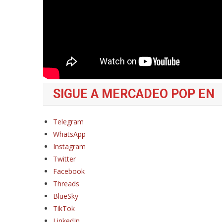
SIGUE A MERCADEO POP EN
Telegram
WhatsApp
Instagram
Twitter
Facebook
Threads
BlueSky
TikTok
LinkedIn