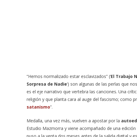
“Hemos normalizado estar esclavizados” (‘
El Trabajo N
Sorpresa de Nadie
‘) son algunas de las perlas que nos
es el eje narrativo que vertebra las canciones. Una crít
religión y que planta cara al auge del fascismo; como p
satanismo
”.
Medalla, una vez más, vuelven a apostar por la
autoed
Estudio Mazmorra y viene acompañado de una edición li
puso a la venta dos meses antes de la salida digital y e