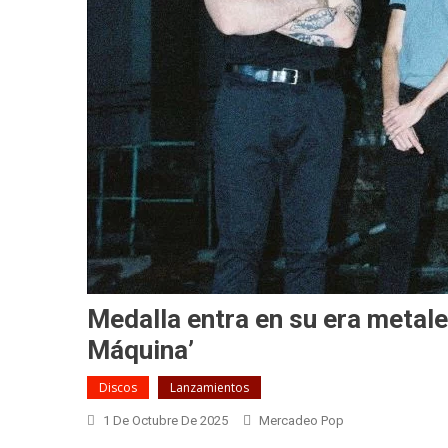
Medalla entra en su era metale
Máquina’
Discos
Lanzamientos
1 De Octubre De 2025
Mercadeo Pop