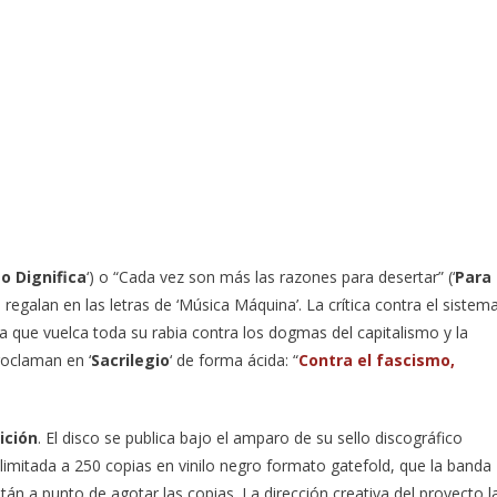
o Dignifica
‘) o “Cada vez son más las razones para desertar” (‘
Para
 regalan en las letras de ‘Música Máquina’. La crítica contra el sistem
ica que vuelca toda su rabia contra los dogmas del capitalismo y la
roclaman en ‘
Sacrilegio
‘ de forma ácida: “
Contra el fascismo,
ición
. El disco se publica bajo el amparo de su sello discográfico
mitada a 250 copias en vinilo negro formato gatefold, que la banda
stán a punto de agotar las copias. La dirección creativa del proyecto l