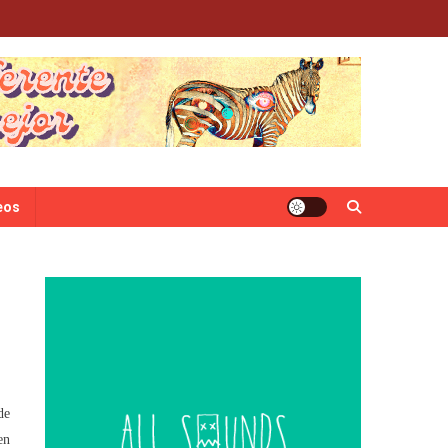
eos
de
en