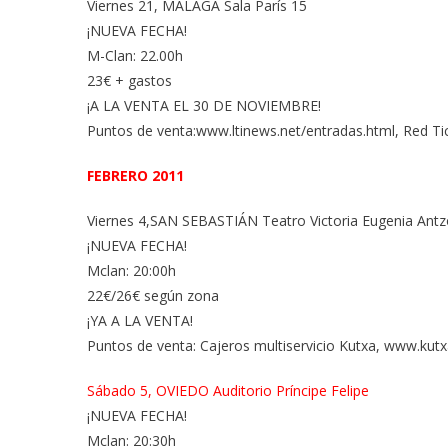
Viernes 21, MÁLAGA Sala París 15
¡NUEVA FECHA!
M-Clan: 22.00h
23€ + gastos
¡A LA VENTA EL 30 DE NOVIEMBRE!
Puntos de venta:www.ltinews.net/entradas.html, Red Tic
FEBRERO 2011
Viernes 4,SAN SEBASTIÁN Teatro Victoria Eugenia Antz
¡NUEVA FECHA!
Mclan: 20:00h
22€/26€ según zona
¡YA A LA VENTA!
Puntos de venta: Cajeros multiservicio Kutxa, www.kutx
Sábado 5, OVIEDO Auditorio Príncipe Felipe
¡NUEVA FECHA!
Mclan: 20:30h