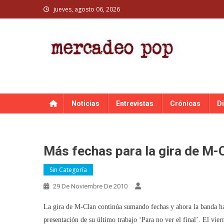
Skip
jueves, agosto 06, 2026
to
content
MERCADEO POP
Mercadeo Pop es todo información musical
Noticias
Entrevistas
Crónicas
D
Más fechas para la gira de M-
Sin Categoría
29 De Noviembre De 2010
La gira de M-Clan continúa sumando fechas y ahora la banda ha
presentación de su último trabajo ‘Para no ver el final’. El vie