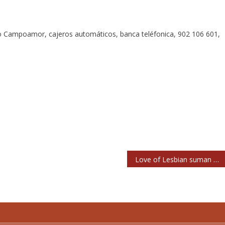
ro Campoamor, cajeros automáticos, banca teléfonica, 902 106 601,
Love of Lesbian suman una tercera noche en Madrid