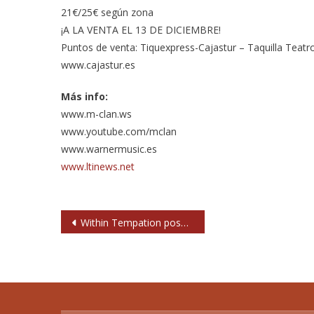
21€/25€ según zona
¡A LA VENTA EL 13 DE DICIEMBRE!
Puntos de venta: Tiquexpress-Cajastur – Taquilla Teat
www.cajastur.es
Más info:
www.m-clan.ws
www.youtube.com/mclan
www.warnermusic.es
www.ltinews.net
Navegación
Within Tempation posponen sus conciertos en Madrid y Barcelona
de
entradas