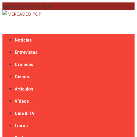
Skip
jueves, agosto 06, 2026
to
content
Mercadeo Pop es todo información musical
MERCADEO POP
Noticias
Entrevistas
Crónicas
Discos
Artículos
Vídeos
Cine & TV
Libros