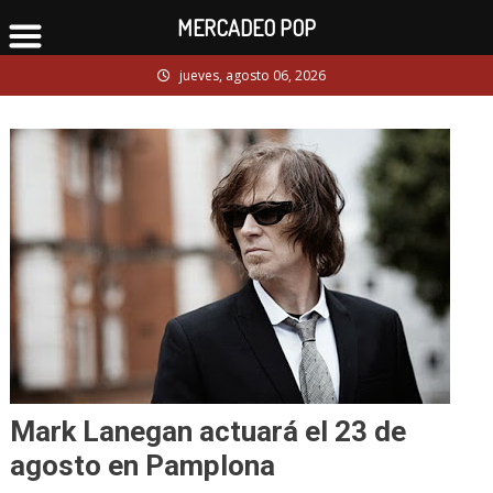
MERCADEO POP
Skip
jueves, agosto 06, 2026
to
content
Mark Lanegan actuará el 23 de
agosto en Pamplona