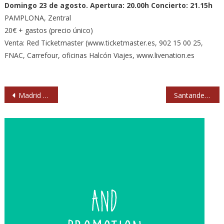
Domingo 23 de agosto. Apertura: 20.00h Concierto: 21.15h
PAMPLONA, Zentral
20€ + gastos (precio único)
Venta: Red Ticketmaster (www.ticketmaster.es, 902 15 00 25,
FNAC, Carrefour, oficinas Halcón Viajes, www.livenation.es
Navegación
Madrid Circuito Independiente 2015: Virginia Labuat, Alondra Bentley, Juventud Juché, Kokoshca…
Santander Music Festival 2015 incorpora a La Roux, Cycle y Carlos Sadness
de
entradas