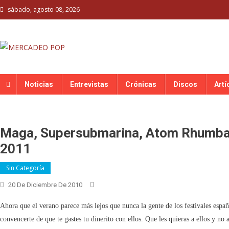
Skip
sábado, agosto 08, 2026
to
content
MERCADEO POP
Mercadeo Pop es todo información musical
Noticias
Entrevistas
Crónicas
Discos
Artí
Maga, Supersubmarina, Atom Rhumba 
2011
Sin Categoría
20 De Diciembre De 2010
Ahora que el verano parece más lejos que nunca la gente de los festivales espa
convencerte de que te gastes tu dinerito con ellos. Que les quieras a ellos y no