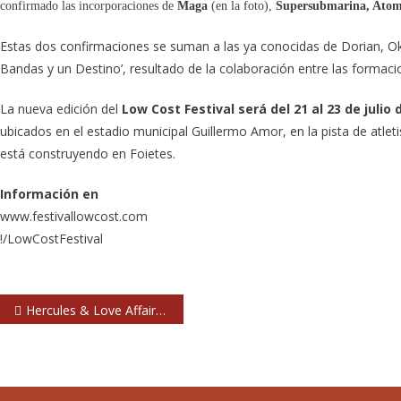
confirmado las incorporaciones de
Maga
(en la foto),
Supersubmarina, Ato
Estas dos confirmaciones se suman a las ya conocidas de Dorian, Ok 
Bandas y un Destino’, resultado de la colaboración entre las formac
La nueva edición del
Low Cost Festival será del 21 al 23 de juli
ubicados en el estadio municipal Guillermo Amor, en la pista de atlet
está construyendo en Foietes.
Información en
www.festivallowcost.com
!/LowCostFestival
Navegación
Hercules & Love Affair en Madrid y Barcelona en febrero
de
entradas