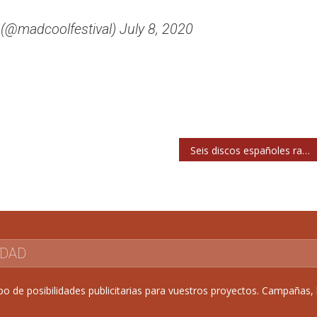
 (@madcoolfestival) July 8, 2020
Seis discos españoles random que me flipan porque sí y ya
IDAD
de posibilidades publicitarias para vuestros proyectos. Campañas, b