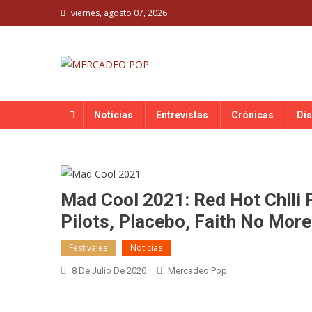
Skip
viernes, agosto 07, 2026
to
content
MERCADEO POP
Mercadeo Pop es todo información musical
Noticias
Entrevistas
Crónicas
Di
Mad Cool 2021: Red Hot Chili 
Pilots, Placebo, Faith No Mor
Festivales
Noticias
8 De Julio De 2020
Mercadeo Pop