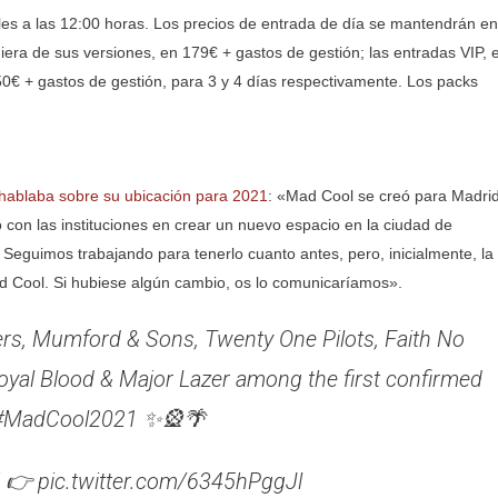
les a las 12:00 horas. Los precios de entrada de día se mantendrán en
iera de sus versiones, en 179€ + gastos de gestión; las entradas VIP, 
50€ + gastos de gestión, para 3 y 4 días respectivamente. Los packs
hablaba sobre su ubicación para 2021
: «Mad Cool se creó para Madri
 con las instituciones en crear un nuevo espacio en la ciudad de
. Seguimos trabajando para tenerlo cuanto antes, pero, inicialmente, la
ad Cool. Si hubiese algún cambio, os lo comunicaríamos».
lers, Mumford & Sons, Twenty One Pilots, Faith No
 Royal Blood & Major Lazer among the first confirmed
f #MadCool2021 ✨🎡🌴
! 👉 pic.twitter.com/6345hPggJl