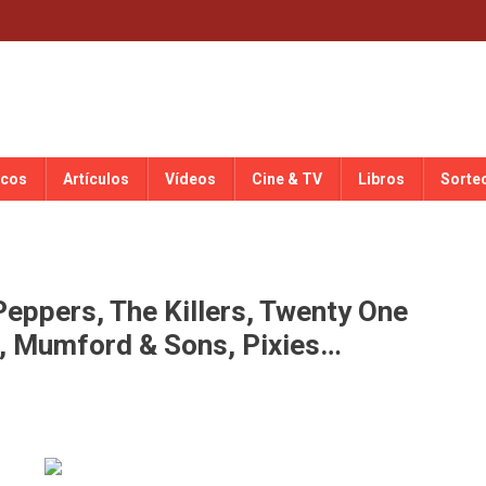
scos
Artículos
Vídeos
Cine & TV
Libros
Sorte
Peppers, The Killers, Twenty One
e, Mumford & Sons, Pixies…