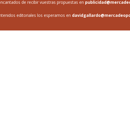
ncantados de recibir vuestras propuestas en
publicidad@mercade
ntenidos editoriales los esperamos en
davidgallardo@mercadeop