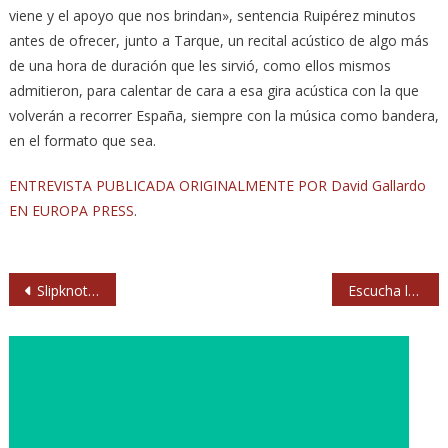
viene y el apoyo que nos brindan», sentencia Ruipérez minutos
antes de ofrecer, junto a Tarque, un recital acústico de algo más
de una hora de duración que les sirvió, como ellos mismos
admitieron, para calentar de cara a esa gira acústica con la que
volverán a recorrer España, siempre con la música como bandera,
en el formato que sea.
ENTREVISTA PUBLICADA ORIGINALMENTE POR David Gallardo
EN EUROPA PRESS
.
Navegación
Slipknot descansarán dos años al terminar su actual gira
Escucha la colaboración entre The Chemical Brothers y St Vincent: ‘Under neon lights’
de
entradas