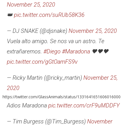
November 25, 2020
👑
pic.twitter.com/suRUb58K36
— DJ SNAKE (@djsnake)
November 25, 2020
Vuela alto amigo. Se nos va un astro. Te
extrañaremos.
#Diego
#Maradona
🖤🖤🖤
pic.twitter.com/gGtOamFS9v
— Ricky Martin (@ricky_martin)
November 25,
2020
https://twitter.com/GlassAnimals/status/1331641651606016000
Adios Maradona
pic.twitter.com/crF9uMDDFY
— Tim Burgess (@Tim_Burgess)
November