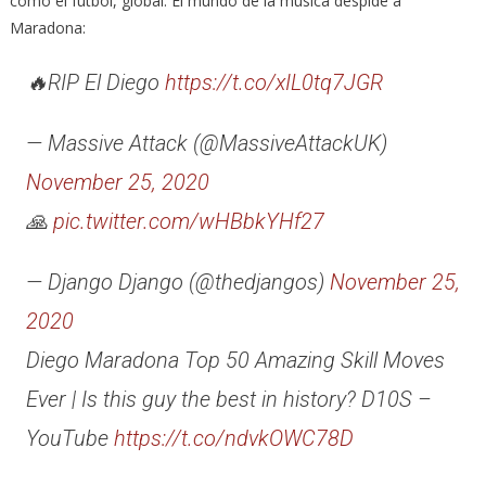
como el fútbol, global. El mundo de la música despide a
Maradona:
🔥RIP El Diego
https://t.co/xIL0tq7JGR
— Massive Attack (@MassiveAttackUK)
November 25, 2020
🙏
pic.twitter.com/wHBbkYHf27
— Django Django (@thedjangos)
November 25,
2020
Diego Maradona Top 50 Amazing Skill Moves
Ever | Is this guy the best in history? D10S –
YouTube
https://t.co/ndvkOWC78D