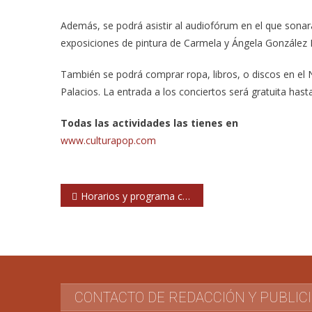
Además, se podrá asistir al audiofórum en el que sonarán
exposiciones de pintura de Carmela y Ángela González 
También se podrá comprar ropa, libros, o discos en el 
Palacios. La entrada a los conciertos será gratuita hast
Todas las actividades las tienes en
www.culturapop.com
Navegación
Horarios y programa completo del FIZ 2010
de
entradas
CONTACTO DE REDACCIÓN Y PUBLIC