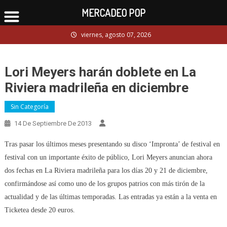
MERCADEO POP
Skip
viernes, agosto 07, 2026
to
content
Lori Meyers harán doblete en La
Riviera madrileña en diciembre
Sin Categoría
14 De Septiembre De 2013
Tras pasar los últimos meses presentando su disco ‘Impronta’ de festival en
festival con un importante éxito de público, Lori Meyers anuncian ahora
dos fechas en La Riviera madrileña para los días 20 y 21 de diciembre,
confirmándose así como uno de los grupos patrios con más tirón de la
actualidad y de las últimas temporadas. Las entradas ya están a la venta en
Ticketea desde 20 euros.