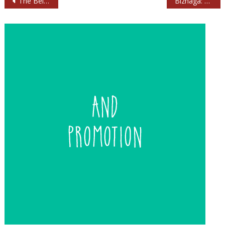
The BellRays: seis conciertos en España este verano
Biznaga: «Los PAUs con piscina son centros de formación para la inexistente clase media»
de
entradas