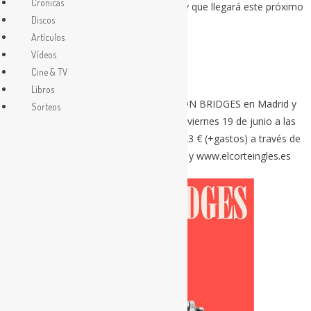
Crónicas
senda abierta con sus primeros singles y que llegará este próximo
Discos
30 de junio.
Artículos
19 septiembre – La Riviera – Madrid
Vídeos
20 septiembre – Bikini – Barcelona
Cine & TV
Libros
Las entradas para los conciertos de LEON BRIDGES en Madrid y
Sorteos
Barcelona saldrán a la venta el próximo viernes 19 de junio a las
10:00h y podrán adquirirse al precio de 23 € (+gastos) a través de
www.livenation.es, www.ticketmaster.es y www.elcorteingles.es