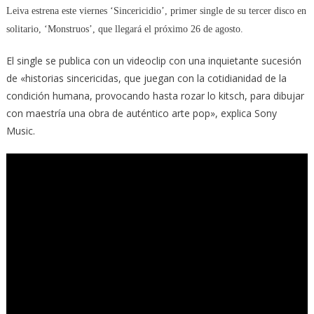
Leiva estrena este viernes ‘Sincericidio’, primer single de su tercer disco en
solitario, ‘Monstruos’, que llegará el próximo 26 de agosto.
El single se publica con un videoclip con una inquietante sucesión
de «historias sincericidas, que juegan con la cotidianidad de la
condición humana, provocando hasta rozar lo kitsch, para dibujar
con maestría una obra de auténtico arte pop», explica Sony
Music.