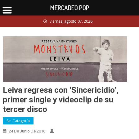
MERCADEO POP
Skip
viernes, agosto 07, 2026
to
content
Leiva regresa con ‘Sincericidio’,
primer single y videoclip de su
tercer disco
Sin Categoría
24 De Junio De 2016