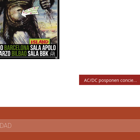
AC/DC posponen conciertos por problemas auditivos de Brian Johnson
IDAD