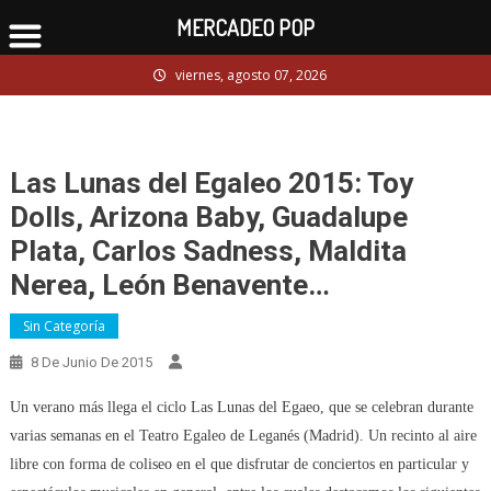
MERCADEO POP
Skip
viernes, agosto 07, 2026
to
content
Las Lunas del Egaleo 2015: Toy
Dolls, Arizona Baby, Guadalupe
Plata, Carlos Sadness, Maldita
Nerea, León Benavente…
Sin Categoría
8 De Junio De 2015
Un verano más llega el ciclo Las Lunas del Egaeo, que se celebran durante
varias semanas en el Teatro Egaleo de Leganés (Madrid). Un recinto al aire
libre con forma de coliseo en el que disfrutar de conciertos en particular y