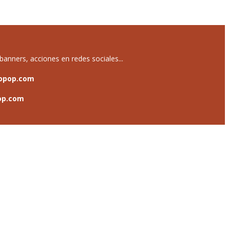
anners, acciones en redes sociales...
opop.com
op.com