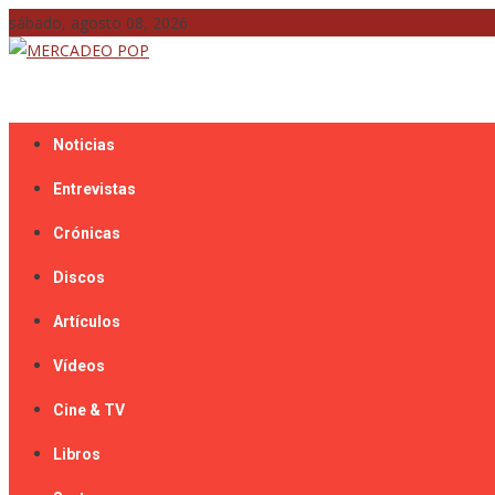
Skip
sábado, agosto 08, 2026
to
content
Mercadeo Pop es todo información musical
MERCADEO POP
Noticias
Entrevistas
Crónicas
Discos
Artículos
Vídeos
Cine & TV
Libros