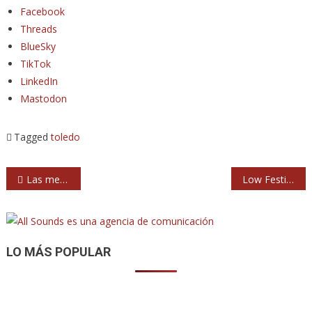
Facebook
Threads
BlueSky
TikTok
LinkedIn
Mastodon
Tagged
toledo
Navegación
Las memorias supervivientes de Miguel Costas, un Siniestro Total: ‘¡Esas palmas, coño!’
Low Festival 2026 en Torrevieja: cartel por días
de
entradas
LO MÁS POPULAR