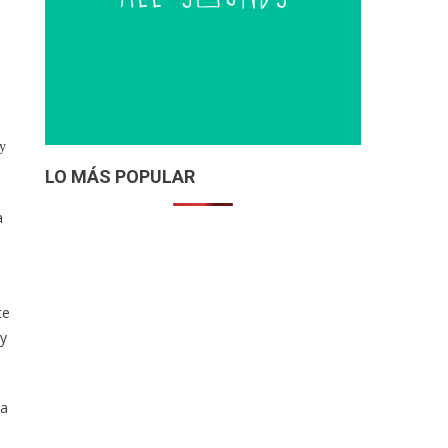
 y
LO MÁS POPULAR
a
te
 y
ha