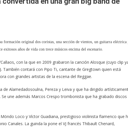
 convertida en una gran big band de
 formación original dos coristas, una sección de vientos, un guitarra eléctrica
e exitosos años de vida con trece músicos encima del escenario.
Callaos, con la que en 2009 grabaron la canción Alosque (cuyo clip y
. También contará con Pipo Ti, cantante de Gregtown quien está
ora con grandes artistas de la escena del Reggae.
ta de Alamedadosoulna, Pereza y Leiva y que ha dirigido artísticamen
na. Se une además Marcos Crespo trombonista que ha grabado discos
e Möndo Loco y Víctor Guadiana, prestigioso violinista flamenco que 
io Canales. La guinda la pone el VJ francés Thibault Chenard,