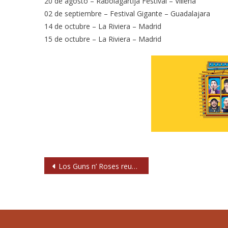
20 de agosto – Rabolagartija Festival – Villena
02 de septiembre – Festival Gigante – Guadalajara
14 de octubre – La Riviera – Madrid
15 de octubre – La Riviera – Madrid
Navegación
Los Guns n’ Roses reunificados anuncian nuevo concierto en México DF
de
entradas