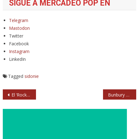
SIGUE A MERCADEO POP EN
Telegram
Mastodon
Twitter
Facebook
Instagram
LinkedIn
Tagged
sidonie
Navegación
El ‘Rock rápido’ de Los Zigarros a toda pastilla
Bunbury anuncia concierto en La Romareda
de
entradas