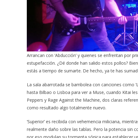
Arrancan con ‘Abducción’ y quienes se enfrentan por pr
estupefacción. ¿Dé donde han salido estos pollos? Bie
estás a tiempo de sumarte. De hecho, ya te has sumado 
La sala abarrotada se bambolea con canciones como ‘Luz A
hasta Bilbao o Lisboa para ver a Muse, cuando Kitai les 
Peppers y Rage Against the Machine, dos claras referenc
como resultado algo totalmente nuevo.
‘Superior’ es recibida con vehemencia miliciana, mient
realmente daño sobre las tablas. Pero la potencia sin c
por eso modulan su tormenta sónica para establecer un