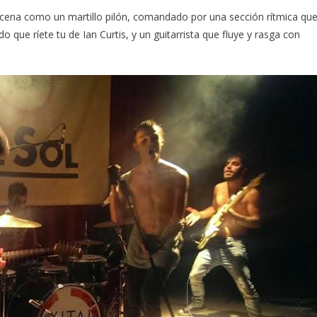
escena como un martillo pilón, comandado por una sección rítmica qu
 que ríete tu de Ian Curtis, y un guitarrista que fluye y rasga con