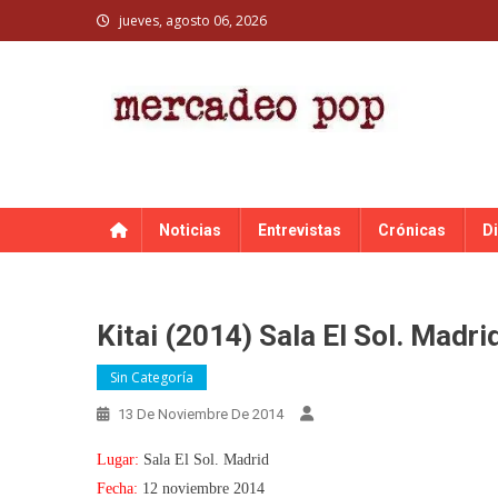
Skip
jueves, agosto 06, 2026
to
content
MERCADEO POP
Mercadeo Pop es todo información musical
Noticias
Entrevistas
Crónicas
D
Kitai (2014) Sala El Sol. Madri
Sin Categoría
13 De Noviembre De 2014
Lugar:
Sala El Sol. Madrid
Fecha:
12 noviembre 2014