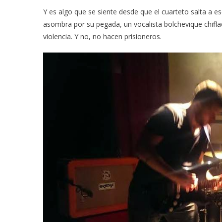
Y es algo que se siente desde que el cuarteto salta a 
asombra por su pegada, un vocalista bolchevique chiflado
violencia. Y no, no hacen prisioneros.