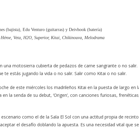
es (bajista), Edu Venturo (guitarras) y Deivhook (batería)
l, Héroe, Veta, H2O, Superior, Kitai, Chikinouva, Melodrama
 con una motosierra cubierta de pedazos de carne sangrante o no salir.
ue te estás jugando la vida o no salir. Salir como Kitai o no salir.
che de este miércoles los madrileños Kitai en la puesta de largo en l
a en la senda de su debut, ‘Origen’, con canciones furiosas, frenéticas
n escenario como el de la Sala El Sol con una actitud propia de recinto
aceptar el desafío doblando la apuesta. Es una necesidad vital que se