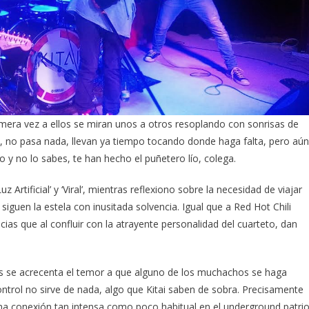
imera vez a ellos se miran unos a otros resoplando con sonrisas de
n, no pasa nada, llevan ya tiempo tocando donde haga falta, pero aún
y no lo sabes, te han hecho el puñetero lío, colega.
rtificial’ y ‘Viral’, mientras reflexiono sobre la necesidad de viajar
siguen la estela con inusitada solvencia. Igual que a Red Hot Chili
ias que al confluir con la atrayente personalidad del cuarteto, dan
ras se acrecenta el temor a que alguno de los muchachos se haga
ontrol no sirve de nada, algo que Kitai saben de sobra. Precisamente
a conexión tan intensa como poco habitual en el underground patrio