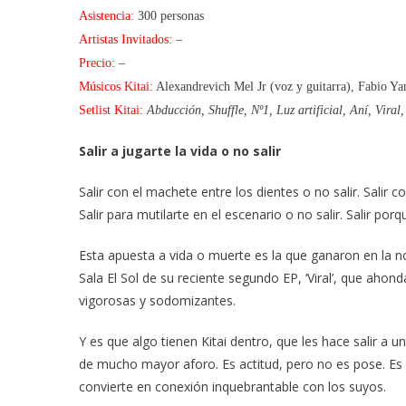
Asistencia:
300 personas
Artistas Invitados:
–
Precio:
–
Músicos Kitai:
Alexandrevich Mel Jr (voz y guitarra), Fabio Yan
Setlist Kitai:
Abducción, Shuffle, Nº1, Luz artificial, Aní, Vira
Salir a jugarte la vida o no salir
Salir con el machete entre los dientes o no salir. Salir
Salir para mutilarte en el escenario o no salir. Salir porq
Esta apuesta a vida o muerte es la que ganaron en la no
Sala El Sol de su reciente segundo EP, ‘Viral’, que ahond
vigorosas y sodomizantes.
Y es que algo tienen Kitai dentro, que les hace salir a u
de mucho mayor aforo. Es actitud, pero no es pose. Es 
convierte en conexión inquebrantable con los suyos.