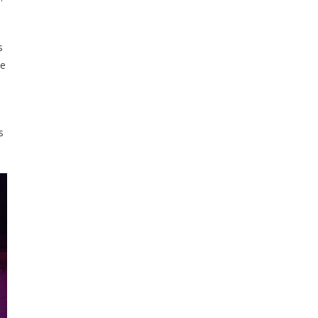
s
de
s