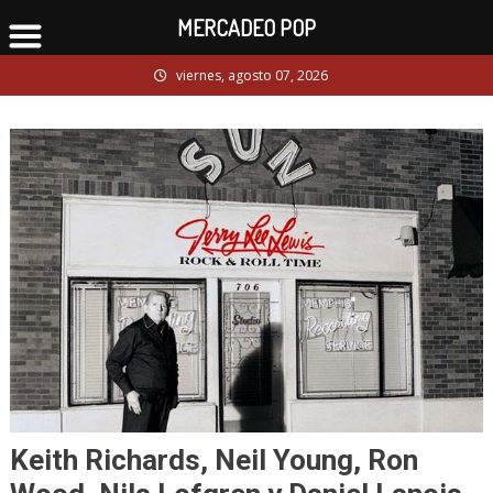
MERCADEO POP
Skip
viernes, agosto 07, 2026
to
content
Keith Richards, Neil Young, Ron