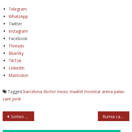
Telegram
WhatsApp
Twitter
Instagram
Facebook
Threads
BlueSky
TikTok
LinkedIn
Mastodon
Tagged
barcelona
doctor music
madrid
movistar arena
palau
sant jordi
Navegación
Sorteo de entradas para Venturi en Madrid
Rumia canta a la pérdida, el cambio y el desconcierto en ‘Shift in the air’
de