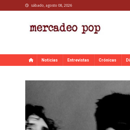
Skip
sábado, agosto 08, 2026
to
content
MERCADEO POP
Mercadeo Pop es todo información musical
Noticias
Entrevistas
Crónicas
D